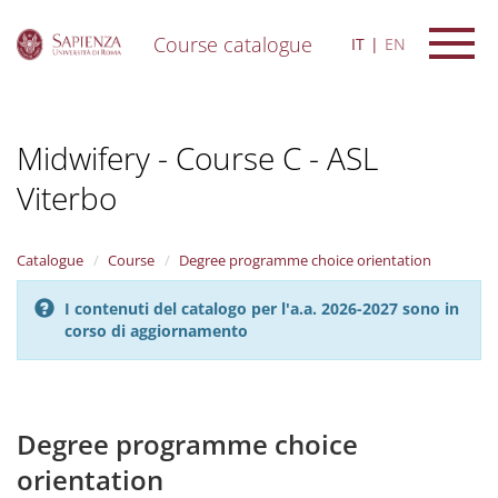
Course catalogue
IT
EN
S
k
i
Midwifery - Course C - ASL
p
t
Viterbo
o
m
a
i
Catalogue
Course
Degree programme choice orientation
n
c
I contenuti del catalogo per l'a.a. 2026-2027 sono in
o
corso di aggiornamento
n
t
e
n
Degree programme choice
t
orientation