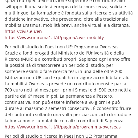
spazio europeo dell'Istruzione superiore e contribuire allo
sviluppo di una società europea della conoscenza, solida e
multilingue. La formazione è fondata sulla ricerca e su attività
didattiche innovative, che prevedono, oltre alla tradizionale
mobilità Erasmus, mobilità brevi, anche virtuali e a distanza.
https://civis.eu/en
https://www.uniroma1.it/it/pagina/civis-mobility
Periodi di studio in Paesi non UE: Programma Overseas
Grazie a fondi erogati dal Ministero dell'Università e della
Ricerca (MUR) e a contributi propri, Sapienza ogni anno offre
la possibilità di trascorrere un periodo di studio, per
sostenere esami o fare ricerca tesi, in una delle oltre 200
Istituzioni non-UE con le quali ha in vigore accordi bilaterali.
La mobilità Overseas prevede un contributo mensile pari a
700 euro netti al mese per i primi 5 mesi e di 500 euro netti a
partire dal 6° mese in poi. La permanenza all'estero,
continuativa, non può essere inferiore a 90 giorni e può
durare al massimo 2 semestri consecutivi. È consentito fruire
del contributo soltanto una volta per ciascun ciclo di studio e
la borsa non è cumulabile con altri contributi di Sapienza.
https://www.uniroma1.it/it/pagina/programma-overseas
Periodi di studio o ricerca in Paesi non UE: Programma