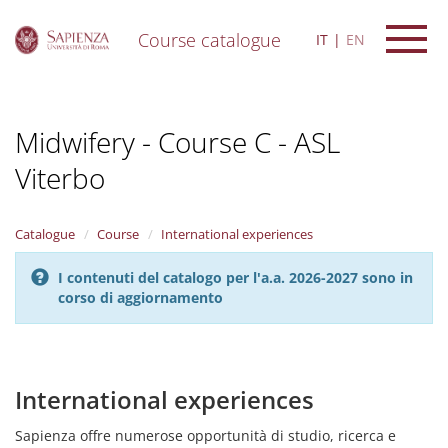
Course catalogue
IT
EN
S
k
i
Midwifery - Course C - ASL
p
t
Viterbo
o
m
a
i
Catalogue
Course
International experiences
n
c
I contenuti del catalogo per l'a.a. 2026-2027 sono in
o
corso di aggiornamento
n
t
e
n
International experiences
t
Sapienza offre numerose opportunità di studio, ricerca e