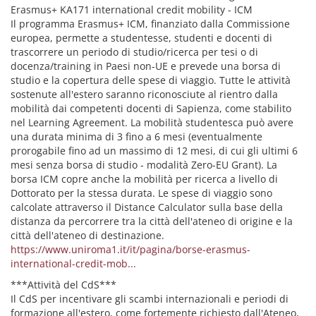
Erasmus+ KA171 international credit mobility - ICM
Il programma Erasmus+ ICM, finanziato dalla Commissione
europea, permette a studentesse, studenti e docenti di
trascorrere un periodo di studio/ricerca per tesi o di
docenza/training in Paesi non-UE e prevede una borsa di
studio e la copertura delle spese di viaggio. Tutte le attività
sostenute all'estero saranno riconosciute al rientro dalla
mobilità dai competenti docenti di Sapienza, come stabilito
nel Learning Agreement. La mobilità studentesca può avere
una durata minima di 3 fino a 6 mesi (eventualmente
prorogabile fino ad un massimo di 12 mesi, di cui gli ultimi 6
mesi senza borsa di studio - modalità Zero-EU Grant). La
borsa ICM copre anche la mobilità per ricerca a livello di
Dottorato per la stessa durata. Le spese di viaggio sono
calcolate attraverso il Distance Calculator sulla base della
distanza da percorrere tra la città dell'ateneo di origine e la
città dell'ateneo di destinazione.
https://www.uniroma1.it/it/pagina/borse-erasmus-
international-credit-mob...
***Attività del CdS***
Il CdS per incentivare gli scambi internazionali e periodi di
formazione all'estero, come fortemente richiesto dall'Ateneo,