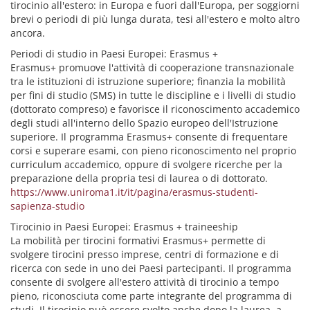
tirocinio all'estero: in Europa e fuori dall'Europa, per soggiorni
brevi o periodi di più lunga durata, tesi all'estero e molto altro
ancora.
Periodi di studio in Paesi Europei: Erasmus +
Erasmus+ promuove l'attività di cooperazione transnazionale
tra le istituzioni di istruzione superiore; finanzia la mobilità
per fini di studio (SMS) in tutte le discipline e i livelli di studio
(dottorato compreso) e favorisce il riconoscimento accademico
degli studi all'interno dello Spazio europeo dell'Istruzione
superiore. Il programma Erasmus+ consente di frequentare
corsi e superare esami, con pieno riconoscimento nel proprio
curriculum accademico, oppure di svolgere ricerche per la
preparazione della propria tesi di laurea o di dottorato.
https://www.uniroma1.it/it/pagina/erasmus-studenti-
sapienza-studio
Tirocinio in Paesi Europei: Erasmus + traineeship
La mobilità per tirocini formativi Erasmus+ permette di
svolgere tirocini presso imprese, centri di formazione e di
ricerca con sede in uno dei Paesi partecipanti. Il programma
consente di svolgere all'estero attività di tirocinio a tempo
pieno, riconosciuta come parte integrante del programma di
studi. Il tirocinio può essere svolto anche dopo la laurea, a