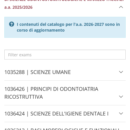
a.a. 2025/2026
I contenuti del catalogo per l'a.a. 2026-2027 sono in
corso di aggiornamento
Filter
exams
H
1035288 | SCIENZE UMANE
i
d
H
1036426 | PRINCIPI DI ODONTOIATRIA
e
i
RICOSTRUTTIVA
d
e
H
1036424 | SCIENZE DELL'IGIENE DENTALE I
i
d