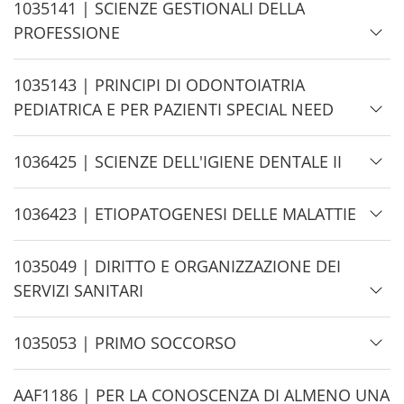
d
H
1035141 | SCIENZE GESTIONALI DELLA
e
i
PROFESSIONE
d
e
H
1035143 | PRINCIPI DI ODONTOIATRIA
i
PEDIATRICA E PER PAZIENTI SPECIAL NEED
d
e
H
1036425 | SCIENZE DELL'IGIENE DENTALE II
i
d
H
1036423 | ETIOPATOGENESI DELLE MALATTIE
e
i
d
H
1035049 | DIRITTO E ORGANIZZAZIONE DEI
e
i
SERVIZI SANITARI
d
e
H
1035053 | PRIMO SOCCORSO
i
d
H
AAF1186 | PER LA CONOSCENZA DI ALMENO UNA