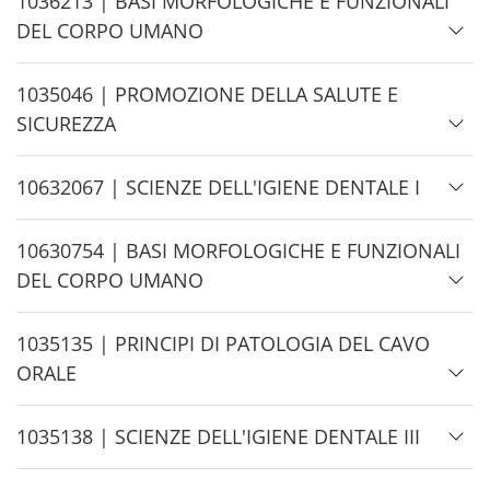
H
1036213 | BASI MORFOLOGICHE E FUNZIONALI
e
i
DEL CORPO UMANO
d
e
H
1035046 | PROMOZIONE DELLA SALUTE E
i
SICUREZZA
d
e
H
10632067 | SCIENZE DELL'IGIENE DENTALE I
i
d
H
10630754 | BASI MORFOLOGICHE E FUNZIONALI
e
i
DEL CORPO UMANO
d
e
H
1035135 | PRINCIPI DI PATOLOGIA DEL CAVO
i
ORALE
d
e
H
1035138 | SCIENZE DELL'IGIENE DENTALE III
i