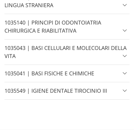
e
i
LINGUA STRANIERA
d
e
H
1035140 | PRINCIPI DI ODONTOIATRIA
i
CHIRURGICA E RIABILITATIVA
d
e
H
1035043 | BASI CELLULARI E MOLECOLARI DELLA
i
VITA
d
e
H
1035041 | BASI FISICHE E CHIMICHE
i
d
H
1035549 | IGIENE DENTALE TIROCINIO III
e
i
d
e