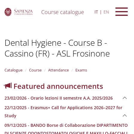
Course catalogue
IT
EN
S
k
i
Dental Hygiene - Course B -
p
t
Cassino (FR) - ASL Frosinone
o
m
a
i
Catalogue
Course
Attendance
Exams
n
c
Featured announcements
o
n
23/02/2026 - Orario lezioni II semestre A.A. 2025/2026
t
e
22/12/2025 - Erasmus+ Call for Applications 2026–2027 for
n
Study
t
09/12/2025 - BANDO Borse di Collaborazione DIPARTIMENTO
DI SCIENZE ODONTOSTOMATOLOGICHE E MAXILLO-FACCIALI