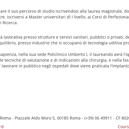
are il suo percorso di studio iscrivendosi alla laurea magistrale,
re, iscriversi a Master universitari di I livello, ai Corsi di Perfezi
di Ricerca.
à lavorativa presso strutture e servizi sanitari, pubblici o privati, 
quilibrio, presso industrie che si occupano di tecnologia uditiva pro
apienza, nella sua sede Policlinico Umberto I, il laureando avrà l'o
 tecniche di valutazione e di indicazioni alla chirurgia, e nella fa
avorare in pubblico negli ospedali dove viene praticata l'implantolo
 Roma - Piazzale Aldo Moro 5, 00185 Roma - (+39) 06 49911 - CF 8
rd
Cours