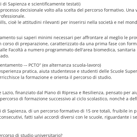
i di Sapienza e scientificamente testati)
 processo decisionale volto alla scelta del percorso formativo. Una 
rofessionale.
ills, cioè le attitudini rilevanti per inserirsi nella società e nel mon
neamento sui saperi minimi necessari per affrontare al meglio le pro
 un corso di preparazione, caratterizzato da una prima fase con for
so alle Facoltà a numero programmato dell'area biomedica, sanitaria 
rado.
rientamento -– PCTO” (ex alternanza scuola-lavoro)
l'esperienza pratica, aiuta studentesse e studenti delle Scuole Supe
rricchisce la formazione e orienta il percorso di studio.
e Lazio, finanziato dal Piano di Ripresa e Resilienza, pensato per ai
ercorso di formazione successivo al ciclo scolastico, nonché a defi
 di Sapienza, di un percorso formativo di 15 ore totali, fruibile in 
onsecutivi, fatti salvi accordi diversi con le scuole, riguardante i s
rcorso di studio universitario?