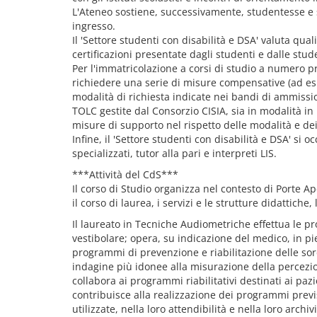
L'Ateneo sostiene, successivamente, studentesse e s
ingresso.
Il 'Settore studenti con disabilità e DSA' valuta qu
certificazioni presentate dagli studenti e dalle stud
Per l'immatricolazione a corsi di studio a numero p
richiedere una serie di misure compensative (ad es.:
modalità di richiesta indicate nei bandi di ammissio
TOLC gestite dal Consorzio CISIA, sia in modalità 
misure di supporto nel rispetto delle modalità e dei
Infine, il 'Settore studenti con disabilità e DSA' si
specializzati, tutor alla pari e interpreti LIS.
***Attività del CdS***
Il corso di Studio organizza nel contesto di Porte A
il corso di laurea, i servizi e le strutture didattiche
Il laureato in Tecniche Audiometriche effettua le p
vestibolare; opera, su indicazione del medico, in p
programmi di prevenzione e riabilitazione delle sordi
indagine più idonee alla misurazione della percezion
collabora ai programmi riabilitativi destinati ai pa
contribuisce alla realizzazione dei programmi previsti
utilizzate, nella loro attendibilità e nella loro archiv