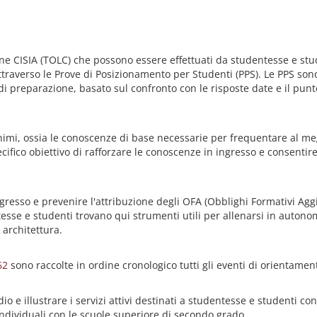
ine CISIA (TOLC) che possono essere effettuati da studentesse e stu
attraverso le Prove di Posizionamento per Studenti (PPS). Le PPS so
i preparazione, basato sul confronto con le risposte date e il punt
nimi, ossia le conoscenze di base necessarie per frequentare al megl
ecifico obiettivo di rafforzare le conoscenze in ingresso e consenti
ingresso e prevenire l'attribuzione degli OFA (Obblighi Formativi Agg
se e studenti trovano qui strumenti utili per allenarsi in autonomi
 architettura.
62
sono raccolte in ordine cronologico tutti gli eventi di orientament
dio e illustrare i servizi attivi destinati a studentesse e studenti c
o individuali con le scuole superiore di secondo grado.