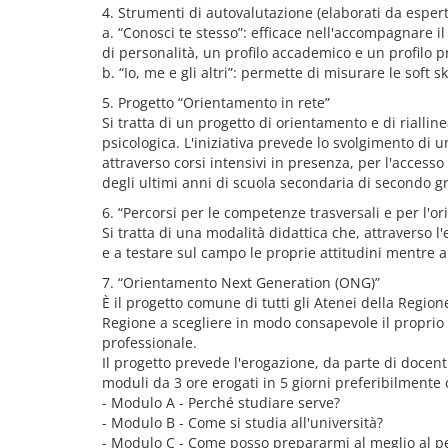
4. Strumenti di autovalutazione (elaborati da espert
a. “Conosci te stesso”: efficace nell'accompagnare il
di personalità, un profilo accademico e un profilo p
b. “Io, me e gli altri”: permette di misurare le soft sk
5. Progetto “Orientamento in rete”
Si tratta di un progetto di orientamento e di rialli
psicologica. L'iniziativa prevede lo svolgimento di
attraverso corsi intensivi in presenza, per l'acces
degli ultimi anni di scuola secondaria di secondo g
6. “Percorsi per le competenze trasversali e per l'o
Si tratta di una modalità didattica che, attraverso 
e a testare sul campo le proprie attitudini mentre a
7. “Orientamento Next Generation (ONG)”
È il progetto comune di tutti gli Atenei della Region
Regione a scegliere in modo consapevole il proprio p
professionale.
Il progetto prevede l'erogazione, da parte di docenti
moduli da 3 ore erogati in 5 giorni preferibilmente c
- Modulo A - Perché studiare serve?
- Modulo B - Come si studia all'università?
- Modulo C - Come posso prepararmi al meglio al pe