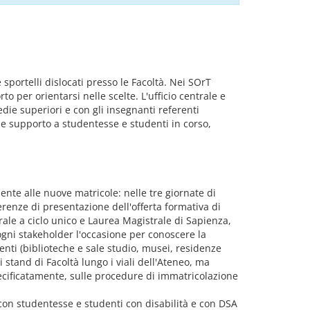
 sportelli dislocati presso le Facoltà. Nei SOrT
o per orientarsi nelle scelte. L'ufficio centrale e
die superiori e con gli insegnanti referenti
à e supporto a studentesse e studenti in corso,
ente alle nuove matricole: nelle tre giornate di
erenze di presentazione dell'offerta formativa di
strale a ciclo unico e Laurea Magistrale di Sapienza,
 ogni stakeholder l'occasione per conoscere la
udenti (biblioteche e sale studio, musei, residenze
i stand di Facoltà lungo i viali dell'Ateneo, ma
specificatamente, sulle procedure di immatricolazione
ni con studentesse e studenti con disabilità e con DSA