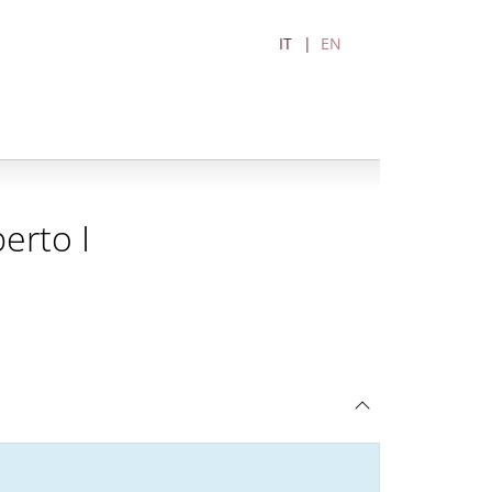
IT
EN
erto I