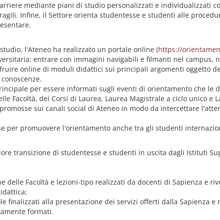
rriere mediante piani di studio personalizzati e individualizzati con
fragili. Infine, il Settore orienta studentesse e studenti alle proced
resentare.
studio, l'Ateneo ha realizzato un portale online (
https://orientamen
ersitaria: entrare con immagini navigabili e filmanti nel campus, nel
 fruire online di moduli didattici sui principali argomenti oggetto d
le conoscenze.
 principale per essere informati sugli eventi di orientamento che l
elle Facoltà, dei Corsi di Laurea, Laurea Magistrale a ciclo unico e 
no promosse sui canali social di Ateneo in modo da intercettare l'at
ese per promuovere l'orientamento anche tra gli studenti internazion
iore transizione di studentesse e studenti in uscita dagli Istituti Su
e delle Facoltà e lezioni-tipo realizzati da docenti di Sapienza e ri
idattica;
le finalizzati alla presentazione dei servizi offerti dalla Sapienza e
tamente formati.