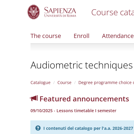
Course cat
S
k
i
The course
Enroll
Attendance
p
t
o
m
Audiometric techniques 
a
i
n
c
Catalogue
Course
Degree programme choice o
o
n
Featured announcements
t
e
09/10/2025 - Lessons timetable I semester
n
t
I contenuti del catalogo per l'a.a. 2026-20