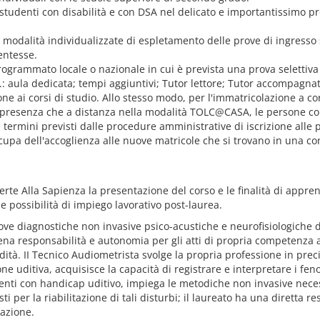
tudenti con disabilità e con DSA nel delicato e importantissimo pr
ali modalità individualizzate di espletamento delle prove di ingress
entesse.
rogrammato locale o nazionale in cui è prevista una prova selettiva
 aula dedicata; tempi aggiuntivi; Tutor lettore; Tutor accompagnato
ne ai corsi di studio. Allo stesso modo, per l'immatricolazione a co
in presenza che a distanza nella modalità TOLC@CASA, le persone co
 termini previsti dalle procedure amministrative di iscrizione alle 
 occupa dell'accoglienza alle nuove matricole che si trovano in una co
perte Alla Sapienza la presentazione del corso e le finalità di appr
, le possibilità di impiego lavorativo post-laurea.
rove diagnostiche non invasive psico-acustiche e neurofisiologiche d
iena responsabilità e autonomia per gli atti di propria competenza 
tà. II Tecnico Audiometrista svolge la propria professione in precis
e uditiva, acquisisce la capacità di registrare e interpretare i fen
zienti con handicap uditivo, impiega le metodiche non invasive necess
 per la riabilitazione di tali disturbi; il laureato ha una diretta r
iazione.