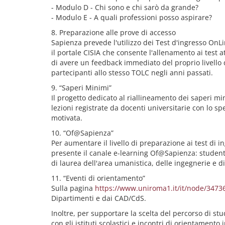
- Modulo D - Chi sono e chi sarò da grande?
- Modulo E - A quali professioni posso aspirare?
8. Preparazione alle prove di accesso
Sapienza prevede l'utilizzo dei Test d'ingresso OnL
il portale CISIA che consente l'allenamento ai test 
di avere un feedback immediato del proprio livello d
partecipanti allo stesso TOLC negli anni passati.
9. “Saperi Minimi”
Il progetto dedicato al riallineamento dei saperi mi
lezioni registrate da docenti universitarie con lo sp
motivata.
10. “Of@Sapienza”
Per aumentare il livello di preparazione ai test di 
presente il canale e-learning Of@Sapienza: studentes
di laurea dell'area umanistica, delle ingegnerie e di
11. “Eventi di orientamento”
Sulla pagina
https://www.uniroma1.it/it/node/3473
Dipartimenti e dai CAD/CdS.
Inoltre, per supportare la scelta del percorso di stu
con gli istituti scolastici e incontri di orientament