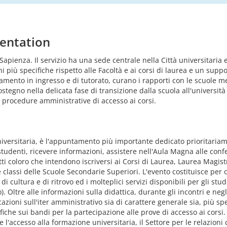
entation
Sapienza. Il servizio ha una sede centrale nella Città universitaria e
iù specifiche rispetto alle Facoltà e ai corsi di laurea e un support
tamento in ingresso e di tutorato, curano i rapporti con le scuole me
stegno nella delicata fase di transizione dalla scuola all'universit
le procedure amministrative di accesso ai corsi.
 Universitaria, è l'appuntamento più importante dedicato prioritariam
tudenti, ricevere informazioni, assistere nell'Aula Magna alle conf
 tutti coloro che intendono iscriversi ai Corsi di Laurea, Laurea Magi
e classi delle Scuole Secondarie Superiori. L'evento costituisce per
, di cultura e di ritrovo ed i molteplici servizi disponibili per gli st
). Oltre alle informazioni sulla didattica, durante gli incontri e negl
icazioni sull'iter amministrativo sia di carattere generale sia, più 
ifiche sui bandi per la partecipazione alle prove di accesso ai corsi.
i e l'accesso alla formazione universitaria, il Settore per le relazio