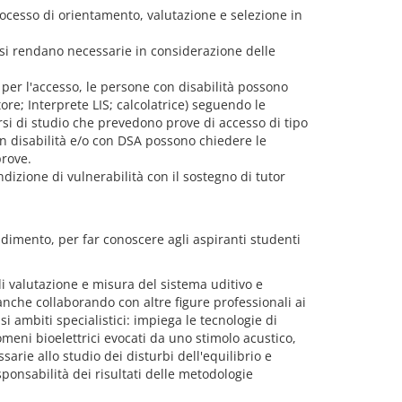
ocesso di orientamento, valutazione e selezione in
o si rendano necessarie in considerazione delle
 per l'accesso, le persone con disabilità possono
re; Interprete LIS; calcolatrice) seguendo le
rsi di studio che prevedono prove di accesso di tipo
n disabilità e/o con DSA possono chiedere le
prove.
ndizione di vulnerabilità con il sostegno di tutor
endimento, per far conoscere agli aspiranti studenti
i valutazione e misura del sistema uditivo e
anche collaborando con altre figure professionali ai
i ambiti specialistici: impiega le tecnologie di
omeni bioelettrici evocati da uno stimolo acustico,
arie allo studio dei disturbi dell'equilibrio e
esponsabilità dei risultati delle metodologie