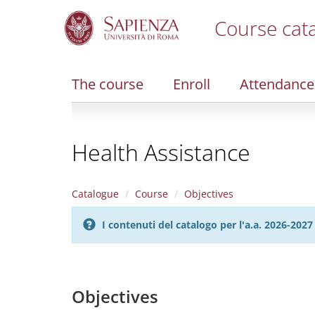
Course cat
S
k
i
The course
Enroll
Attendance
p
t
o
m
Health Assistance
a
i
n
c
Catalogue
Course
Objectives
o
n
I contenuti del catalogo per l'a.a. 2026-20
t
e
n
t
Objectives