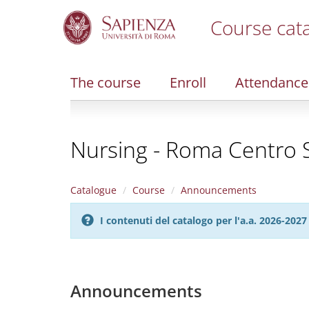
Course cat
S
k
i
The course
Enroll
Attendance
p
t
o
m
Nursing - Roma Centro S
a
i
n
c
Catalogue
Course
Announcements
o
n
I contenuti del catalogo per l'a.a. 2026-20
t
e
n
t
Announcements