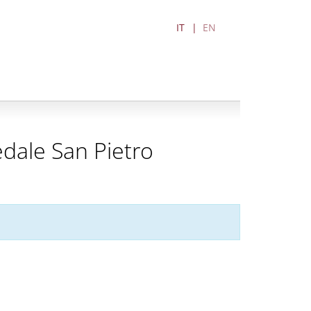
IT
EN
edale San Pietro