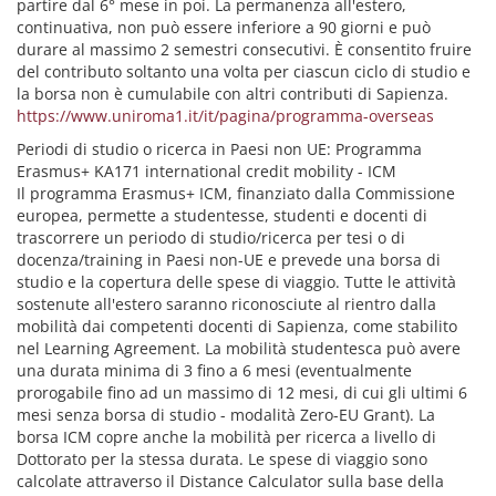
partire dal 6° mese in poi. La permanenza all'estero,
continuativa, non può essere inferiore a 90 giorni e può
durare al massimo 2 semestri consecutivi. È consentito fruire
del contributo soltanto una volta per ciascun ciclo di studio e
la borsa non è cumulabile con altri contributi di Sapienza.
https://www.uniroma1.it/it/pagina/programma-overseas
Periodi di studio o ricerca in Paesi non UE: Programma
Erasmus+ KA171 international credit mobility - ICM
Il programma Erasmus+ ICM, finanziato dalla Commissione
europea, permette a studentesse, studenti e docenti di
trascorrere un periodo di studio/ricerca per tesi o di
docenza/training in Paesi non-UE e prevede una borsa di
studio e la copertura delle spese di viaggio. Tutte le attività
sostenute all'estero saranno riconosciute al rientro dalla
mobilità dai competenti docenti di Sapienza, come stabilito
nel Learning Agreement. La mobilità studentesca può avere
una durata minima di 3 fino a 6 mesi (eventualmente
prorogabile fino ad un massimo di 12 mesi, di cui gli ultimi 6
mesi senza borsa di studio - modalità Zero-EU Grant). La
borsa ICM copre anche la mobilità per ricerca a livello di
Dottorato per la stessa durata. Le spese di viaggio sono
calcolate attraverso il Distance Calculator sulla base della