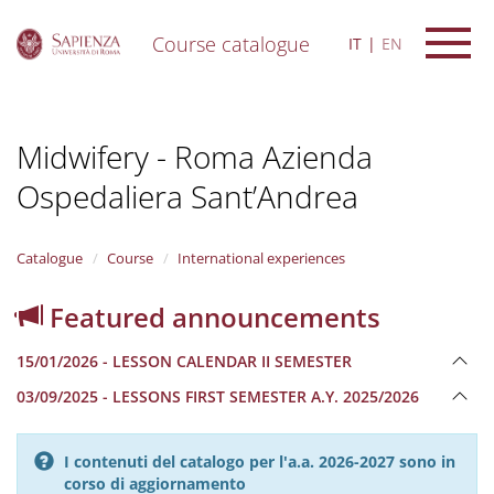
Course catalogue
IT
EN
S
k
i
Midwifery - Roma Azienda
p
t
Ospedaliera Sant’Andrea
o
m
a
i
Catalogue
Course
International experiences
n
c
Featured announcements
o
n
15/01/2026 - LESSON CALENDAR II SEMESTER
t
e
03/09/2025 - LESSONS FIRST SEMESTER A.Y. 2025/2026
n
t
I contenuti del catalogo per l'a.a. 2026-2027 sono in
corso di aggiornamento