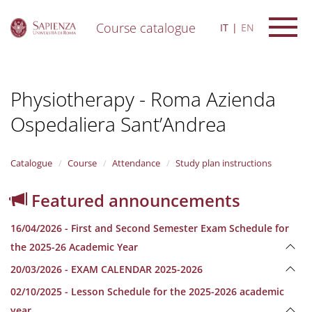
Course catalogue
IT
EN
S
k
i
Physiotherapy - Roma Azienda
p
t
Ospedaliera Sant’Andrea
o
m
a
i
Catalogue
Course
Attendance
Study plan instructions
n
c
Featured announcements
o
n
16/04/2026 - First and Second Semester Exam Schedule for
t
e
the 2025-26 Academic Year
n
20/03/2026 - EXAM CALENDAR 2025-2026
t
02/10/2025 - Lesson Schedule for the 2025-2026 academic
year