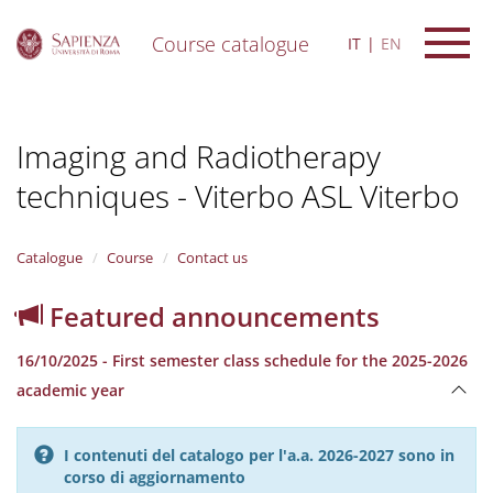
Course catalogue
IT
EN
S
k
i
Imaging and Radiotherapy
p
t
techniques - Viterbo ASL Viterbo
o
m
a
i
Catalogue
Course
Contact us
n
c
Featured announcements
o
n
16/10/2025 - First semester class schedule for the 2025-2026
t
e
academic year
n
t
I contenuti del catalogo per l'a.a. 2026-2027 sono in
corso di aggiornamento