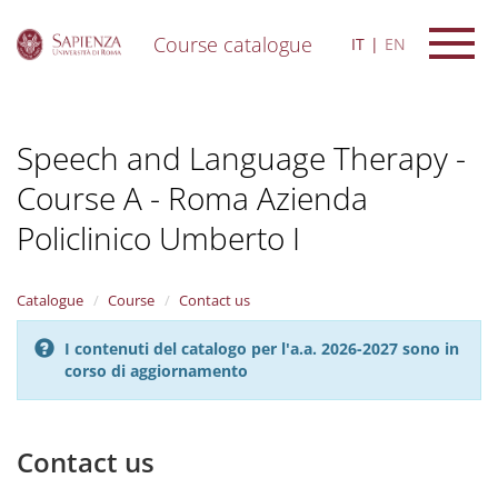
Course catalogue
IT
EN
S
k
i
Speech and Language Therapy -
p
t
Course A - Roma Azienda
o
m
Policlinico Umberto I
a
i
n
Catalogue
Course
Contact us
c
o
n
I contenuti del catalogo per l'a.a. 2026-2027 sono in
t
corso di aggiornamento
e
n
t
Contact us