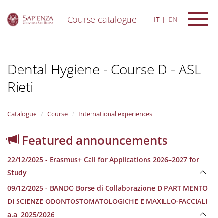
Course catalogue
IT
EN
S
k
i
Dental Hygiene - Course D - ASL
p
t
Rieti
o
m
a
i
Catalogue
Course
International experiences
n
c
Featured announcements
o
n
22/12/2025 - Erasmus+ Call for Applications 2026–2027 for
t
e
Study
n
09/12/2025 - BANDO Borse di Collaborazione DIPARTIMENTO
t
DI SCIENZE ODONTOSTOMATOLOGICHE E MAXILLO-FACCIALI
a.a. 2025/2026