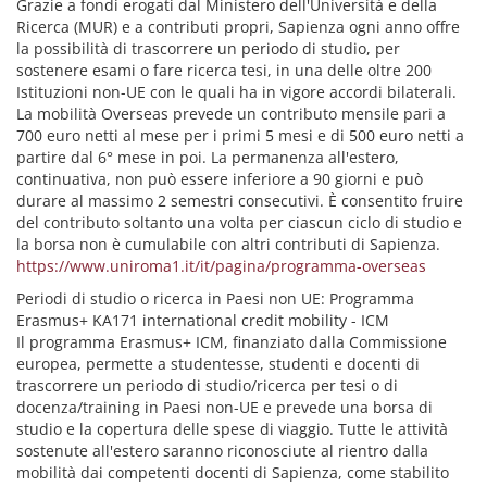
Grazie a fondi erogati dal Ministero dell'Università e della
Ricerca (MUR) e a contributi propri, Sapienza ogni anno offre
la possibilità di trascorrere un periodo di studio, per
sostenere esami o fare ricerca tesi, in una delle oltre 200
Istituzioni non-UE con le quali ha in vigore accordi bilaterali.
La mobilità Overseas prevede un contributo mensile pari a
700 euro netti al mese per i primi 5 mesi e di 500 euro netti a
partire dal 6° mese in poi. La permanenza all'estero,
continuativa, non può essere inferiore a 90 giorni e può
durare al massimo 2 semestri consecutivi. È consentito fruire
del contributo soltanto una volta per ciascun ciclo di studio e
la borsa non è cumulabile con altri contributi di Sapienza.
https://www.uniroma1.it/it/pagina/programma-overseas
Periodi di studio o ricerca in Paesi non UE: Programma
Erasmus+ KA171 international credit mobility - ICM
Il programma Erasmus+ ICM, finanziato dalla Commissione
europea, permette a studentesse, studenti e docenti di
trascorrere un periodo di studio/ricerca per tesi o di
docenza/training in Paesi non-UE e prevede una borsa di
studio e la copertura delle spese di viaggio. Tutte le attività
sostenute all'estero saranno riconosciute al rientro dalla
mobilità dai competenti docenti di Sapienza, come stabilito