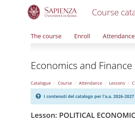
Course cat
S
k
i
The course
Enroll
Attendance
p
t
o
m
Economics and Finance
a
i
n
c
Catalogue
Course
Attendance
Lessons
C
o
n
I contenuti del catalogo per l'a.a. 2026-20
t
e
n
Lesson: POLITICAL ECONOMI
t