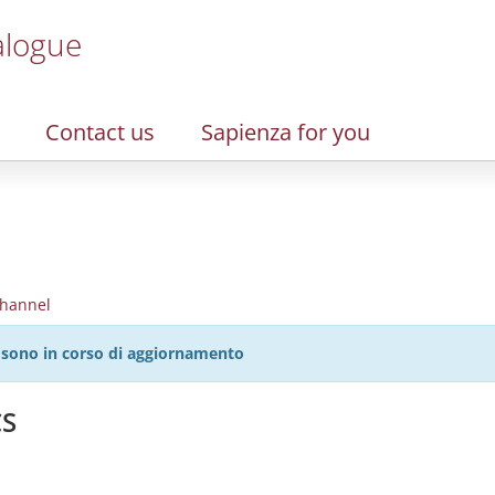
alogue
Contact us
Sapienza for you
hannel
27 sono in corso di aggiornamento
CS