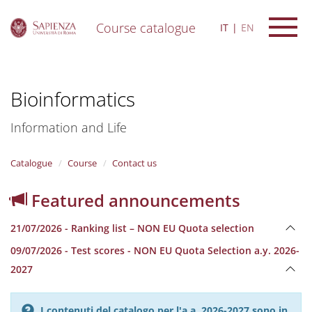
Course catalogue
IT
EN
S
k
i
Bioinformatics
p
t
o
Information and Life
m
a
i
Catalogue
Course
Contact us
n
c
Featured announcements
o
n
21/07/2026 - Ranking list – NON EU Quota selection
t
e
09/07/2026 - Test scores - NON EU Quota Selection a.y. 2026-
n
2027
t
I contenuti del catalogo per l'a.a. 2026-2027 sono in