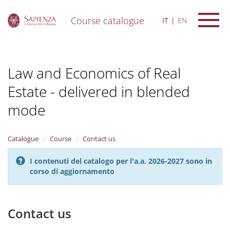
Course catalogue
IT
EN
S
k
i
Law and Economics of Real
p
t
Estate - delivered in blended
o
m
mode
a
i
n
Catalogue
Course
Contact us
c
o
n
I contenuti del catalogo per l'a.a. 2026-2027 sono in
t
corso di aggiornamento
e
n
t
Contact us