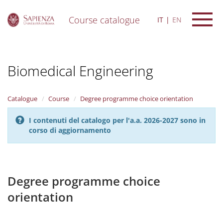
Course catalogue
IT
EN
S
k
i
Biomedical Engineering
p
t
o
m
Catalogue
Course
Degree programme choice orientation
a
i
I contenuti del catalogo per l'a.a. 2026-2027 sono in
n
corso di aggiornamento
c
o
n
t
e
Degree programme choice
n
orientation
t