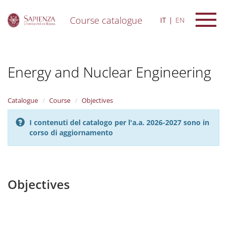
Course catalogue
IT
EN
S
k
i
Energy and Nuclear Engineering
p
t
o
m
Catalogue
Course
Objectives
a
i
I contenuti del catalogo per l'a.a. 2026-2027 sono in
n
corso di aggiornamento
c
o
n
t
e
Objectives
n
t