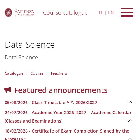
Course catalogue
IT
EN
S
k
i
Data Science
p
t
o
Data Science
m
a
i
Catalogue
Course
Teachers
n
c
Featured announcements
o
n
05/08/2026 - Class Timetable A.Y. 2026/2027
t
e
24/07/2026 - Academic Year 2026–2027 – Academic Calendar
n
(Classes and Examinations)
t
18/02/2026 - Certificate of Exam Completion Signed by the
Professor