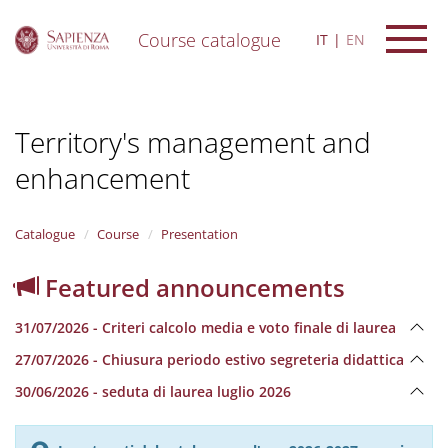
Course catalogue
IT
EN
S
k
i
Territory's management and
p
t
enhancement
o
m
a
i
Catalogue
Course
Presentation
n
c
Featured announcements
o
n
31/07/2026 - Criteri calcolo media e voto finale di laurea
t
e
27/07/2026 - Chiusura periodo estivo segreteria didattica
n
30/06/2026 - seduta di laurea luglio 2026
t