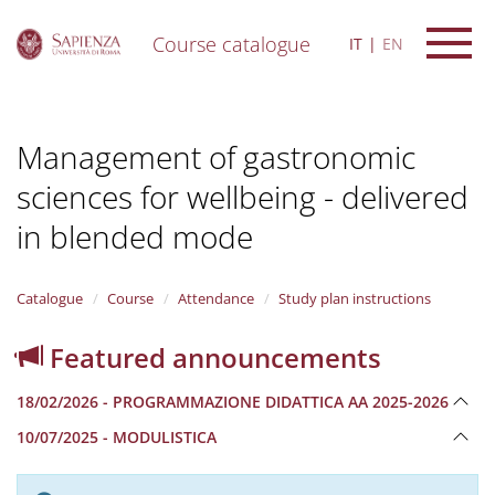
Course catalogue
IT
EN
S
k
i
Management of gastronomic
p
t
sciences for wellbeing - delivered
o
m
in blended mode
a
i
n
Catalogue
Course
Attendance
Study plan instructions
c
o
n
Featured announcements
t
e
18/02/2026 - PROGRAMMAZIONE DIDATTICA AA 2025-2026
n
t
10/07/2025 - MODULISTICA