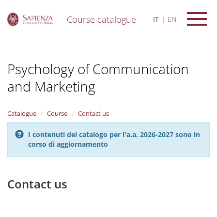
Course catalogue
IT
EN
S
k
i
Psychology of Communication
p
t
and Marketing
o
m
a
i
Catalogue
Course
Contact us
n
c
I contenuti del catalogo per l'a.a. 2026-2027 sono in
o
corso di aggiornamento
n
t
e
Contact us
n
t