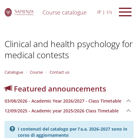
Course catalogue
IT
EN
S
k
i
Clinical and health psychology for
p
t
medical contests
o
m
a
i
Catalogue
Course
Contact us
n
c
Featured announcements
o
n
03/08/2026 - Academic Year 2026/2027 - Class Timetable
t
e
12/09/2025 - Academic year 2025/2026 Class Timetable
n
t
I contenuti del catalogo per l'a.a. 2026-2027 sono in
corso di aggiornamento