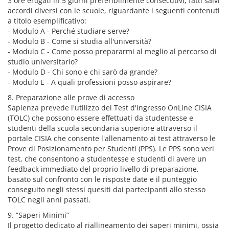
3 ore erogati in 5 giorni preferibilmente consecutivi, fatti salvi
accordi diversi con le scuole, riguardante i seguenti contenuti
a titolo esemplificativo:
- Modulo A - Perché studiare serve?
- Modulo B - Come si studia all'università?
- Modulo C - Come posso prepararmi al meglio al percorso di
studio universitario?
- Modulo D - Chi sono e chi sarò da grande?
- Modulo E - A quali professioni posso aspirare?
8. Preparazione alle prove di accesso
Sapienza prevede l'utilizzo dei Test d'ingresso OnLine CISIA
(TOLC) che possono essere effettuati da studentesse e
studenti della scuola secondaria superiore attraverso il
portale CISIA che consente l'allenamento ai test attraverso le
Prove di Posizionamento per Studenti (PPS). Le PPS sono veri
test, che consentono a studentesse e studenti di avere un
feedback immediato del proprio livello di preparazione,
basato sul confronto con le risposte date e il punteggio
conseguito negli stessi quesiti dai partecipanti allo stesso
TOLC negli anni passati.
9. “Saperi Minimi”
Il progetto dedicato al riallineamento dei saperi minimi, ossia