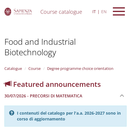
Course catalogue
IT
EN
S
k
i
Food and Industrial
p
t
Biotechnology
o
m
a
i
Catalogue
Course
Degree programme choice orientation
n
c
Featured announcements
o
n
30/07/2026 - PRECORSI DI MATEMATICA
t
e
n
I contenuti del catalogo per l'a.a. 2026-2027 sono in
t
corso di aggiornamento