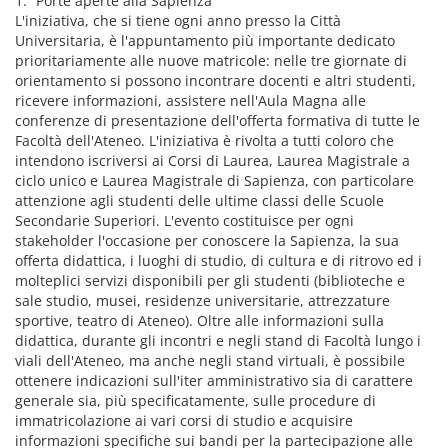
1. “Porte aperte alla Sapienza”
L'iniziativa, che si tiene ogni anno presso la Città
Universitaria, è l'appuntamento più importante dedicato
prioritariamente alle nuove matricole: nelle tre giornate di
orientamento si possono incontrare docenti e altri studenti,
ricevere informazioni, assistere nell'Aula Magna alle
conferenze di presentazione dell'offerta formativa di tutte le
Facoltà dell'Ateneo. L'iniziativa è rivolta a tutti coloro che
intendono iscriversi ai Corsi di Laurea, Laurea Magistrale a
ciclo unico e Laurea Magistrale di Sapienza, con particolare
attenzione agli studenti delle ultime classi delle Scuole
Secondarie Superiori. L'evento costituisce per ogni
stakeholder l'occasione per conoscere la Sapienza, la sua
offerta didattica, i luoghi di studio, di cultura e di ritrovo ed i
molteplici servizi disponibili per gli studenti (biblioteche e
sale studio, musei, residenze universitarie, attrezzature
sportive, teatro di Ateneo). Oltre alle informazioni sulla
didattica, durante gli incontri e negli stand di Facoltà lungo i
viali dell'Ateneo, ma anche negli stand virtuali, è possibile
ottenere indicazioni sull'iter amministrativo sia di carattere
generale sia, più specificatamente, sulle procedure di
immatricolazione ai vari corsi di studio e acquisire
informazioni specifiche sui bandi per la partecipazione alle