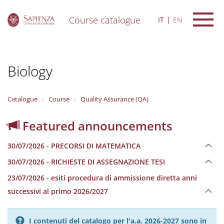
Course catalogue
IT
EN
S
k
i
Biology
p
t
o
m
Catalogue
Course
Quality Assurance (QA)
a
i
Featured announcements
n
c
30/07/2026 - PRECORSI DI MATEMATICA
o
n
30/07/2026 - RICHIESTE DI ASSEGNAZIONE TESI
t
e
23/07/2026 - esiti procedura di ammissione diretta anni
n
successivi al primo 2026/2027
t
I contenuti del catalogo per l'a.a. 2026-2027 sono in