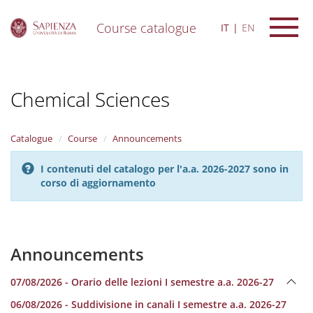
Course catalogue
IT
EN
S
k
i
Chemical Sciences
p
t
o
m
Catalogue
Course
Announcements
a
i
I contenuti del catalogo per l'a.a. 2026-2027 sono in
n
corso di aggiornamento
c
o
n
t
e
Announcements
n
t
07/08/2026 - Orario delle lezioni I semestre a.a. 2026-27
06/08/2026 - Suddivisione in canali I semestre a.a. 2026-27