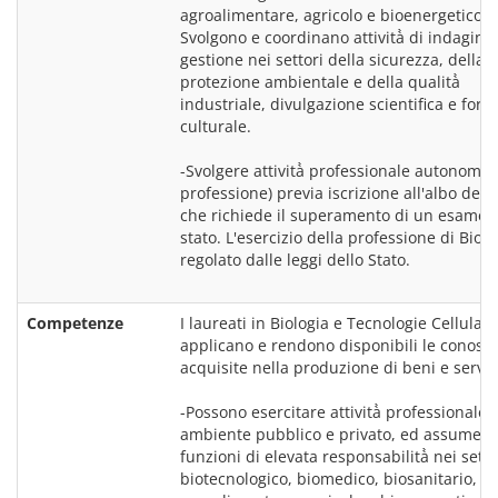
agroalimentare, agricolo e bioenergetico. 
Svolgono e coordinano attività̀ di indagine e
gestione nei settori della sicurezza, della 
protezione ambientale e della qualità̀ 
industriale, divulgazione scientifica e form
culturale.
-Svolgere attività̀ professionale autonoma (
professione) previa iscrizione all'albo dei bi
che richiede il superamento di un esame d
stato. L'esercizio della professione di Biolo
regolato dalle leggi dello Stato.
Competenze
I laureati in Biologia e Tecnologie Cellulari 
applicano e rendono disponibili le conosce
acquisite nella produzione di beni e serviz
-Possono esercitare attività̀ professionale i
ambiente pubblico e privato, ed assumere 
funzioni di elevata responsabilità̀ nei settor
biotecnologico, biomedico, biosanitario, 