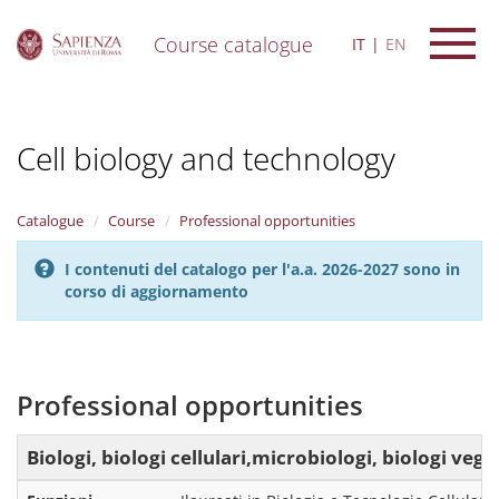
Course catalogue
IT
EN
S
k
i
Cell biology and technology
p
t
o
m
Catalogue
Course
Professional opportunities
a
i
I contenuti del catalogo per l'a.a. 2026-2027 sono in
n
corso di aggiornamento
c
o
n
t
e
Professional opportunities
n
t
Biologi, biologi cellulari,microbiologi, biologi vege