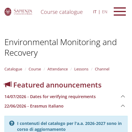
Course catalogue
IT
EN
S
k
i
Environmental Monitoring and
p
t
Recovery
o
m
a
i
Catalogue
Course
Attendance
Lessons
Channel
n
c
Featured announcements
o
n
14/07/2026 - Dates for verifying requirements
t
e
22/06/2026 - Erasmus Italiano
n
t
I contenuti del catalogo per l'a.a. 2026-2027 sono in
corso di aggiornamento