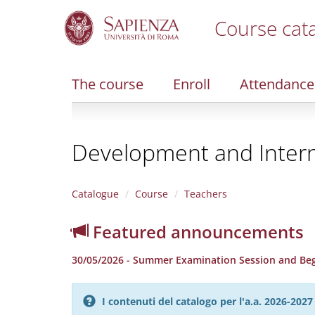
Course cat
S
k
i
The course
Enroll
Attendance
p
t
o
m
Development and Intern
a
i
n
c
Catalogue
Course
Teachers
o
n
Featured announcements
t
e
30/05/2026 - Summer Examination Session and Beg
n
t
I contenuti del catalogo per l'a.a. 2026-20