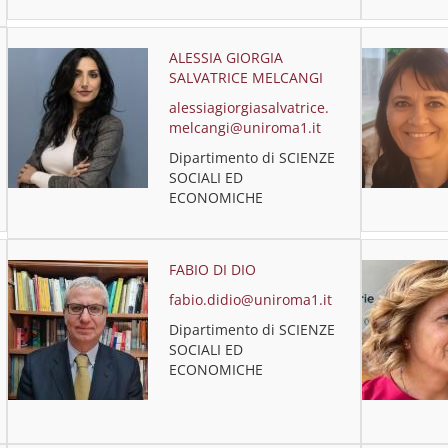
ALESSIA GIORGIA
SALVATRICE MELCANGI
alessiagiorgiasalvatrice.
melcangi@uniroma1.it
Dipartimento di SCIENZE
SOCIALI ED
ECONOMICHE
FABIO DI DIO
fabio.didio@uniroma1.it
Dipartimento di SCIENZE
SOCIALI ED
ECONOMICHE