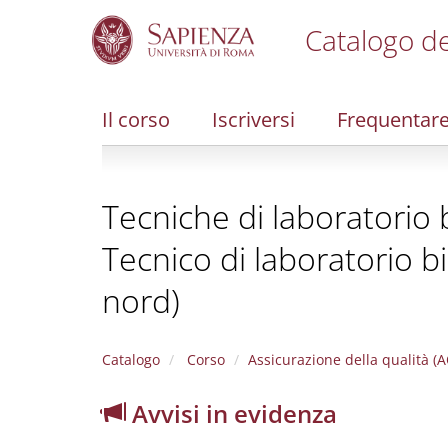
Catalogo de
S
k
i
Il corso
Iscriversi
Frequentar
p
t
o
m
Tecniche di laboratorio b
a
i
Tecnico di laboratorio bi
n
c
nord)
o
n
t
e
Catalogo
Corso
Assicurazione della qualità (A
n
t
Avvisi in evidenza