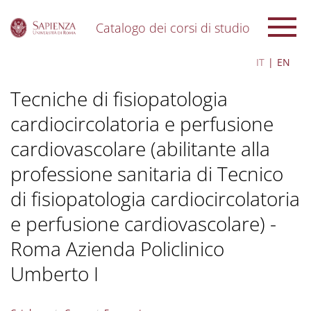
Catalogo dei corsi di studio
S
IT
EN
k
i
Tecniche di fisiopatologia
p
t
cardiocircolatoria e perfusione
o
m
cardiovascolare (abilitante alla
a
i
professione sanitaria di Tecnico
n
c
di fisiopatologia cardiocircolatoria
o
e perfusione cardiovascolare) -
n
t
Roma Azienda Policlinico
e
n
Umberto I
t