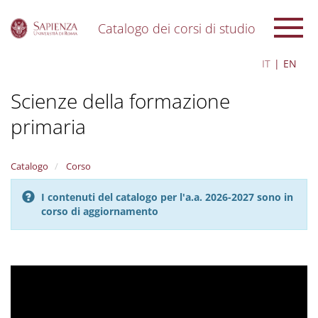
Catalogo dei corsi di studio
S
IT
EN
k
i
Scienze della formazione
p
t
primaria
o
m
a
i
Catalogo
Corso
n
c
I contenuti del catalogo per l'a.a. 2026-2027 sono in
o
corso di aggiornamento
n
t
e
n
t