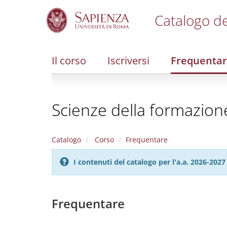
Catalogo de
S
k
i
Il corso
Iscriversi
Frequenta
p
t
o
m
Scienze della formazion
a
i
n
c
Catalogo
Corso
Frequentare
o
n
I contenuti del catalogo per l'a.a. 2026-20
t
e
n
t
Frequentare