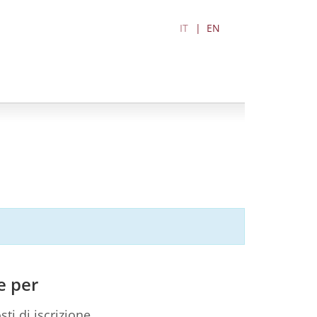
IT
EN
e per
sti di iscrizione