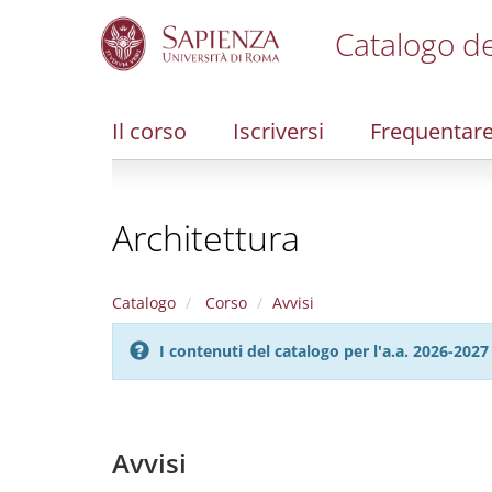
Catalogo de
S
k
i
Il corso
Iscriversi
Frequentar
p
t
o
m
Architettura
a
i
n
c
Catalogo
Corso
Avvisi
o
n
I contenuti del catalogo per l'a.a. 2026-20
t
e
n
t
Avvisi