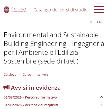
Catalogo dei corsi di studio
S
IT
EN
k
i
Environmental and Sustainable
p
t
Building Engineering - Ingegneria
o
m
per l'Ambiente e l'Edilizia
a
i
Sostenibile (sede di Rieti)
n
c
o
Catalogo
Corso
Iscriversi
n
t
Avvisi in evidenza
e
n
t
06/08/2026 - Percorso formativo
04/08/2026 - Verifica dei requisiti