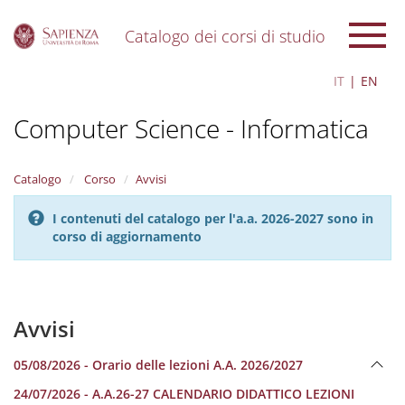
Catalogo dei corsi di studio
S
IT
EN
k
i
Computer Science - Informatica
p
t
o
m
Catalogo
Corso
Avvisi
a
i
I contenuti del catalogo per l'a.a. 2026-2027 sono in
n
corso di aggiornamento
c
o
n
t
e
Avvisi
n
t
05/08/2026 - Orario delle lezioni A.A. 2026/2027
24/07/2026 - A.A.26-27 CALENDARIO DIDATTICO LEZIONI