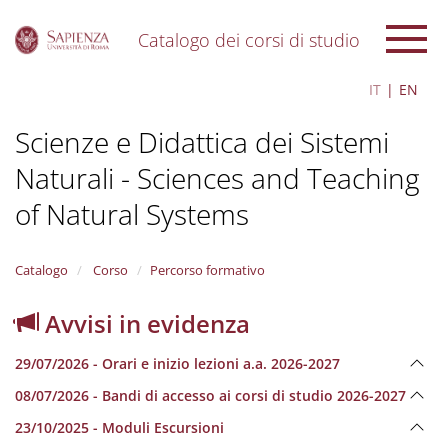
Catalogo dei corsi di studio
S
IT
EN
k
i
Scienze e Didattica dei Sistemi
p
t
Naturali - Sciences and Teaching
o
m
of Natural Systems
a
i
n
Catalogo
Corso
Percorso formativo
c
o
n
Avvisi in evidenza
t
e
29/07/2026 - Orari e inizio lezioni a.a. 2026-2027
n
t
08/07/2026 - Bandi di accesso ai corsi di studio 2026-2027
23/10/2025 - Moduli Escursioni