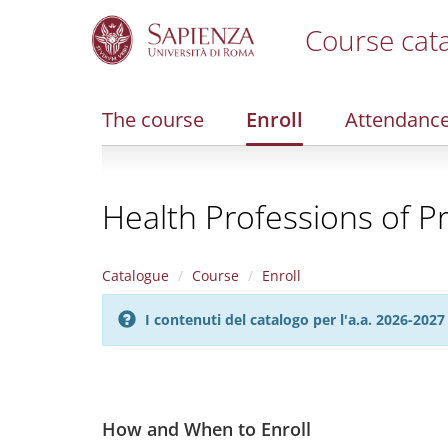
Course cat
S
k
i
The course
Enroll
Attendanc
p
t
o
m
Health Professions of P
a
i
n
c
Catalogue
Course
Enroll
o
n
I contenuti del catalogo per l'a.a. 2026-20
t
e
n
t
How and When to Enroll