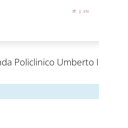
IT
EN
da Policlinico Umberto I