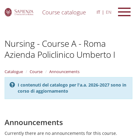
Course catalogue
IT
EN
S
k
i
Nursing - Course A - Roma
p
t
Azienda Policlinico Umberto I
o
m
a
i
Catalogue
Course
Announcements
n
c
I contenuti del catalogo per l'a.a. 2026-2027 sono in
o
corso di aggiornamento
n
t
e
n
Announcements
t
Currently there are no announcements for this course.