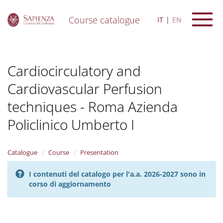
Course catalogue
IT
EN
S
k
i
Cardiocirculatory and
p
t
Cardiovascular Perfusion
o
m
techniques - Roma Azienda
a
i
Policlinico Umberto I
n
c
o
Catalogue
Course
Presentation
n
t
I contenuti del catalogo per l'a.a. 2026-2027 sono in
e
corso di aggiornamento
n
t