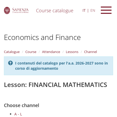
Course catalogue
IT
EN
S
k
i
Economics and Finance
p
t
o
m
Catalogue
Course
Attendance
Lessons
Channel
a
i
I contenuti del catalogo per l'a.a. 2026-2027 sono in
n
corso di aggiornamento
c
o
n
Lesson: FINANCIAL MATHEMATICS
t
e
n
t
Choose channel
A - L