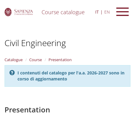
Course catalogue
IT
EN
S
k
i
Civil Engineering
p
t
o
m
Catalogue
Course
Presentation
a
i
I contenuti del catalogo per l'a.a. 2026-2027 sono in
n
corso di aggiornamento
c
o
n
t
e
Presentation
n
t