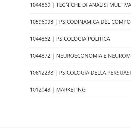
exams
H
1044869 | TECNICHE DI ANALISI MULTIV
i
d
H
10596098 | PSICODINAMICA DEL COM
e
i
d
H
1044862 | PSICOLOGIA POLITICA
e
i
d
H
1044872 | NEUROECONOMIA E NEUROM
e
i
d
H
10612238 | PSICOLOGIA DELLA PERSUAS
e
i
d
H
1012043 | MARKETING
e
i
d
e