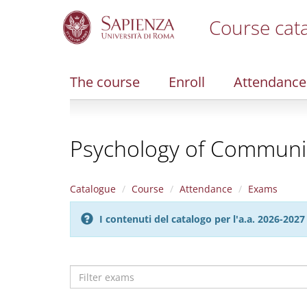
Course cat
S
k
i
The course
Enroll
Attendance
p
t
o
m
Psychology of Communi
a
i
n
c
Catalogue
Course
Attendance
Exams
o
n
I contenuti del catalogo per l'a.a. 2026-20
t
e
n
t
Filter