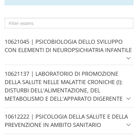
Filter
exams
H
10621045 | PSICOBIOLOGIA DELLO SVILUPPO
i
CON ELEMENTI DI NEUROPSICHIATRIA INFANTILE
d
e
H
10621137 | LABORATORIO DI PROMOZIONE
i
DELLA SALUTE NELLE MALATTIE CRONICHE (I):
d
DISTURBI DELL'ALIMENTAZIONE, DEL
e
METABOLISMO E DELL'APPARATO DIGERENTE
H
10612222 | PSICOLOGIA DELLA SALUTE E DELLA
i
PREVENZIONE IN AMBITO SANITARIO
d