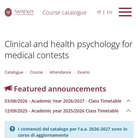
Course catalogue
IT
EN
S
k
i
Clinical and health psychology for
p
t
medical contests
o
m
a
i
Catalogue
Course
Attendance
Exams
n
c
Featured announcements
o
n
03/08/2026 - Academic Year 2026/2027 - Class Timetable
t
e
12/09/2025 - Academic year 2025/2026 Class Timetable
n
t
I contenuti del catalogo per l'a.a. 2026-2027 sono in
corso di aggiornamento