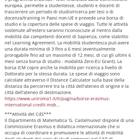
europea, permette a studentesse, studenti e docenti di
trascorrere un periodo di studio/ricerca per tesi o di
docenza/training in Paesi non-UE e prevede una borsa di
studio e la copertura delle spese di viaggio. Tutte le attività
sostenute all'estero saranno riconosciute al rientro dalla
mobilità dai competenti docenti di Sapienza, come stabilito
nel Learning Agreement. La mobilità studentesca può avere
una durata minima di 3 fino a 6 mesi (eventualmente
prorogabile fino ad un massimo di 12 mesi, di cui gli ultimi 6
mesi senza borsa di studio - modalità Zero-EU Grant). La
borsa ICM copre anche la mobilità per ricerca a livello di
Dottorato per la stessa durata. Le spese di viaggio sono
calcolate attraverso il Distance Calculator sulla base della
distanza da percorrere tra la città dell'ateneo di origine e la
città dell'ateneo di destinazione.
https://www.uniroma1.it/it/pagina/borse-erasmus-
international-credit-mob...
***Attività del CdS***
Il Dipartimento di Matematica 'G. Castelnuovo' dispone di una
Commissione Erasmus e didattica internazionale che si
occupa di coordinare e promuovere le attività di mobilità
degli studenti dei corsi di studi compresi nel CAD di