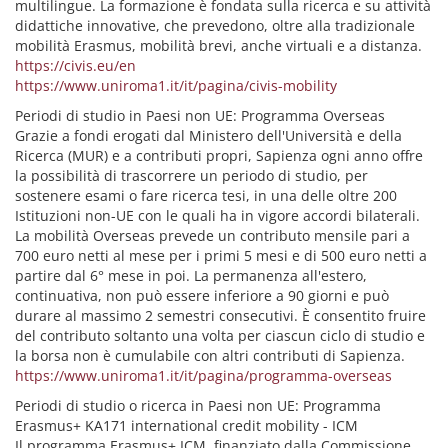
multilingue. La formazione è fondata sulla ricerca e su attività
didattiche innovative, che prevedono, oltre alla tradizionale
mobilità Erasmus, mobilità brevi, anche virtuali e a distanza.
https://civis.eu/en
https://www.uniroma1.it/it/pagina/civis-mobility
Periodi di studio in Paesi non UE: Programma Overseas
Grazie a fondi erogati dal Ministero dell'Università e della
Ricerca (MUR) e a contributi propri, Sapienza ogni anno offre
la possibilità di trascorrere un periodo di studio, per
sostenere esami o fare ricerca tesi, in una delle oltre 200
Istituzioni non-UE con le quali ha in vigore accordi bilaterali.
La mobilità Overseas prevede un contributo mensile pari a
700 euro netti al mese per i primi 5 mesi e di 500 euro netti a
partire dal 6° mese in poi. La permanenza all'estero,
continuativa, non può essere inferiore a 90 giorni e può
durare al massimo 2 semestri consecutivi. È consentito fruire
del contributo soltanto una volta per ciascun ciclo di studio e
la borsa non è cumulabile con altri contributi di Sapienza.
https://www.uniroma1.it/it/pagina/programma-overseas
Periodi di studio o ricerca in Paesi non UE: Programma
Erasmus+ KA171 international credit mobility - ICM
Il programma Erasmus+ ICM, finanziato dalla Commissione