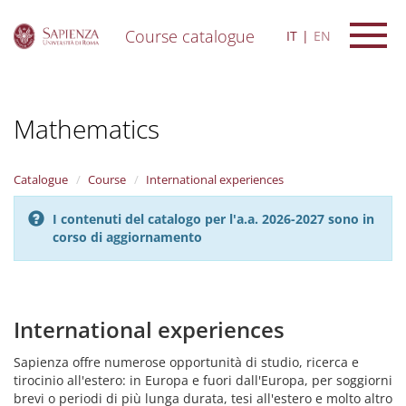
Course catalogue
IT
EN
S
k
i
Mathematics
p
t
o
m
Catalogue
Course
International experiences
a
i
I contenuti del catalogo per l'a.a. 2026-2027 sono in
n
corso di aggiornamento
c
o
n
t
e
International experiences
n
t
Sapienza offre numerose opportunità di studio, ricerca e
tirocinio all'estero: in Europa e fuori dall'Europa, per soggiorni
brevi o periodi di più lunga durata, tesi all'estero e molto altro