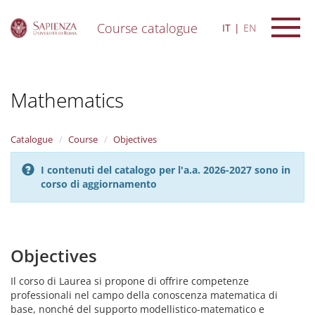
Course catalogue
IT
EN
S
k
i
Mathematics
p
t
o
m
Catalogue
Course
Objectives
a
i
I contenuti del catalogo per l'a.a. 2026-2027 sono in
n
corso di aggiornamento
c
o
n
t
e
Objectives
n
t
Il corso di Laurea si propone di offrire competenze
professionali nel campo della conoscenza matematica di
base, nonché del supporto modellistico-matematico e