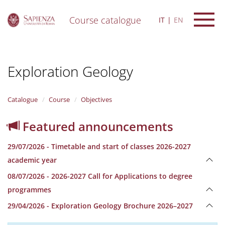
Course catalogue
IT
EN
S
k
i
Exploration Geology
p
t
o
m
Catalogue
Course
Objectives
a
i
Featured announcements
n
c
29/07/2026 - Timetable and start of classes 2026-2027
o
n
academic year
t
08/07/2026 - 2026-2027 Call for Applications to degree
e
n
programmes
t
29/04/2026 - Exploration Geology Brochure 2026–2027