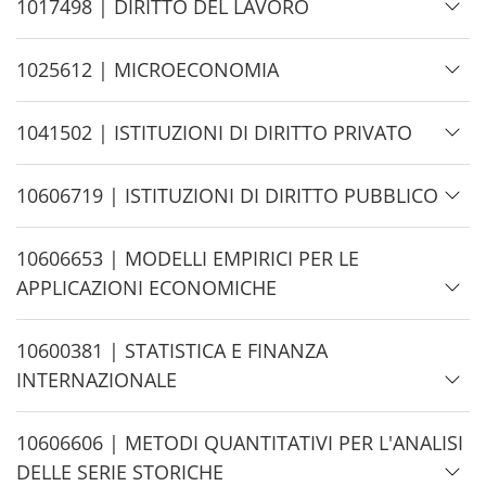
d
H
1017498 | DIRITTO DEL LAVORO
e
i
d
H
1025612 | MICROECONOMIA
e
i
d
H
1041502 | ISTITUZIONI DI DIRITTO PRIVATO
e
i
d
H
10606719 | ISTITUZIONI DI DIRITTO PUBBLICO
e
i
d
H
10606653 | MODELLI EMPIRICI PER LE
e
i
APPLICAZIONI ECONOMICHE
d
e
H
10600381 | STATISTICA E FINANZA
i
INTERNAZIONALE
d
e
H
10606606 | METODI QUANTITATIVI PER L'ANALISI
i
DELLE SERIE STORICHE