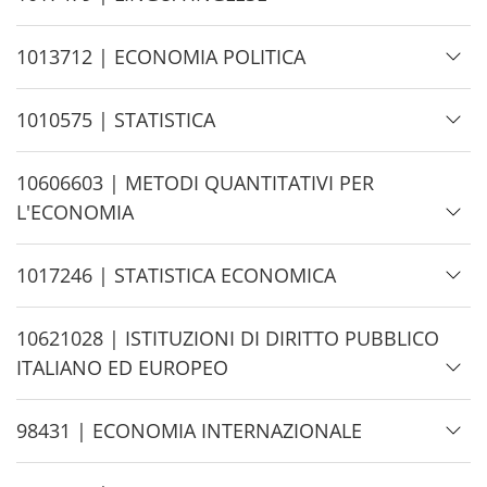
i
d
H
1013712 | ECONOMIA POLITICA
e
i
d
H
1010575 | STATISTICA
e
i
d
H
10606603 | METODI QUANTITATIVI PER
e
i
L'ECONOMIA
d
e
H
1017246 | STATISTICA ECONOMICA
i
d
H
10621028 | ISTITUZIONI DI DIRITTO PUBBLICO
e
i
ITALIANO ED EUROPEO
d
e
H
98431 | ECONOMIA INTERNAZIONALE
i