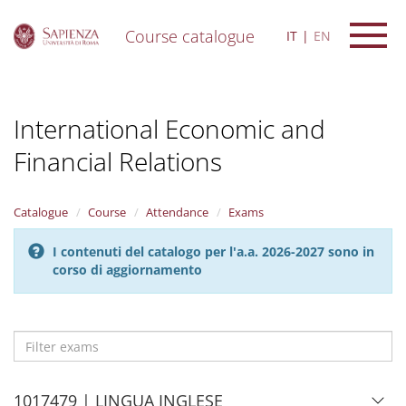
Course catalogue
IT
EN
S
k
i
International Economic and
p
t
Financial Relations
o
m
a
i
Catalogue
Course
Attendance
Exams
n
c
I contenuti del catalogo per l'a.a. 2026-2027 sono in
o
corso di aggiornamento
n
t
e
n
t
Filter
exams
H
1017479 | LINGUA INGLESE