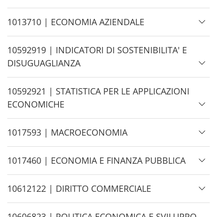
d
e
H
1013710 | ECONOMIA AZIENDALE
i
d
H
10592919 | INDICATORI DI SOSTENIBILITA' E
e
i
DISUGUAGLIANZA
d
e
H
10592921 | STATISTICA PER LE APPLICAZIONI
i
ECONOMICHE
d
e
H
1017593 | MACROECONOMIA
i
d
H
1017460 | ECONOMIA E FINANZA PUBBLICA
e
i
d
H
10612122 | DIRITTO COMMERCIALE
e
i
d
H
10606823 | POLITICA ECONOMICA E SVILUPPO