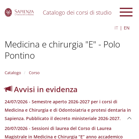
Catalogo dei corsi di studio
S
IT
EN
k
i
Medicina e chirurgia "E" - Polo
p
t
Pontino
o
m
a
i
Catalogo
Corso
n
c
Avvisi in evidenza
o
n
24/07/2026 - Semestre aperto 2026-2027 per i corsi di
t
e
Medicina e Chirurgia e di Odontoiatria e protesi dentaria in
n
Sapienza. Pubblicato il decreto ministeriale 2026-2027.
t
20/07/2026 - Sessioni di laurea del Corso di Laurea
Magistrale in Medicina e Chirurgia “E” anno accademico