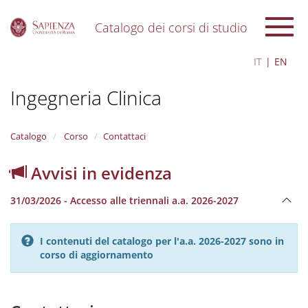
Catalogo dei corsi di studio
S
IT
EN
k
i
Ingegneria Clinica
p
t
o
m
Catalogo
Corso
Contattaci
a
i
Avvisi in evidenza
n
c
31/03/2026 - Accesso alle triennali a.a. 2026-2027
o
n
t
I contenuti del catalogo per l'a.a. 2026-2027 sono in
e
corso di aggiornamento
n
t