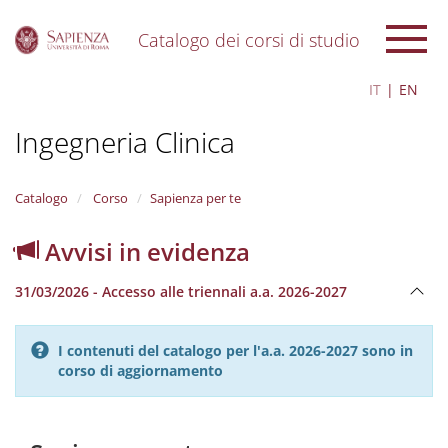
Catalogo dei corsi di studio
S
IT
EN
k
i
Ingegneria Clinica
p
t
o
m
Catalogo
Corso
Sapienza per te
a
i
Avvisi in evidenza
n
c
31/03/2026 - Accesso alle triennali a.a. 2026-2027
o
n
t
I contenuti del catalogo per l'a.a. 2026-2027 sono in
e
corso di aggiornamento
n
t