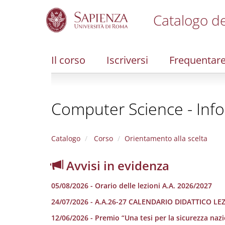
Catalogo de
S
k
i
Il corso
Iscriversi
Frequentar
p
t
o
m
Computer Science - Inf
a
i
n
c
Catalogo
Corso
Orientamento alla scelta
o
n
Avvisi in evidenza
t
e
05/08/2026 - Orario delle lezioni A.A. 2026/2027
n
t
24/07/2026 - A.A.26-27 CALENDARIO DIDATTICO LE
12/06/2026 - Premio “Una tesi per la sicurezza nazi