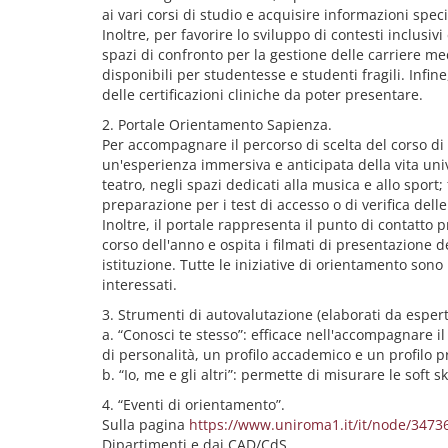
ai vari corsi di studio e acquisire informazioni spec
Inoltre, per favorire lo sviluppo di contesti inclusiv
spazi di confronto per la gestione delle carriere med
disponibili per studentesse e studenti fragili. Infin
delle certificazioni cliniche da poter presentare.
2. Portale Orientamento Sapienza.
Per accompagnare il percorso di scelta del corso di 
un'esperienza immersiva e anticipata della vita univ
teatro, negli spazi dedicati alla musica e allo sport;
preparazione per i test di accesso o di verifica del
Inoltre, il portale rappresenta il punto di contatto
corso dell'anno e ospita i filmati di presentazione d
istituzione. Tutte le iniziative di orientamento so
interessati.
3. Strumenti di autovalutazione (elaborati da esperti
a. “Conosci te stesso”: efficace nell'accompagnare il
di personalità, un profilo accademico e un profilo p
b. “Io, me e gli altri”: permette di misurare le soft sk
4. “Eventi di orientamento”.
Sulla pagina
https://www.uniroma1.it/it/node/3473
Dipartimenti e dai CAD/CdS.