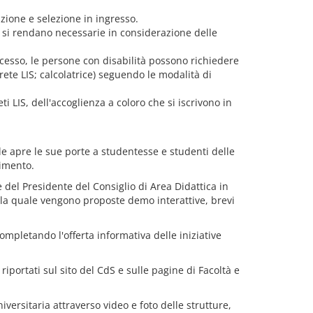
zione e selezione in ingresso.
so si rendano necessarie in considerazione delle
ccesso, le persone con disabilità possono richiedere
ete LIS; calcolatrice) seguendo le modalità di
eti LIS, dell'accoglienza a coloro che si iscrivono in
 apre le sue porte a studentesse e studenti delle
timento.
e del Presidente del Consiglio di Area Didattica in
e la quale vengono proposte demo interattive, brevi
mpletando l'offerta informativa delle iniziative
i riportati sul sito del CdS e sulle pagine di Facoltà e
versitaria attraverso video e foto delle strutture,