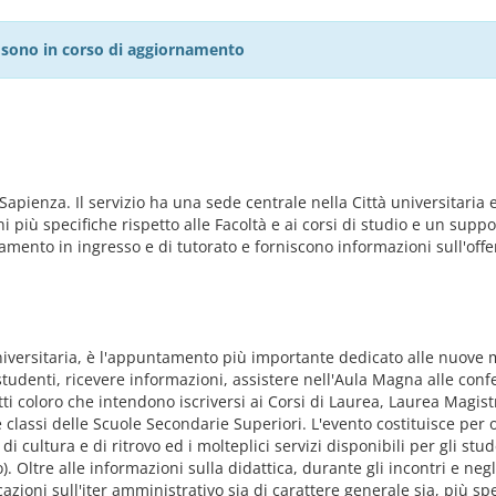
27 sono in corso di aggiornamento
Sapienza. Il servizio ha una sede centrale nella Città universitaria e
iù specifiche rispetto alle Facoltà e ai corsi di studio e un support
tamento in ingresso e di tutorato e forniscono informazioni sull'off
Universitaria, è l'appuntamento più importante dedicato alle nuove m
tudenti, ricevere informazioni, assistere nell'Aula Magna alle conf
 tutti coloro che intendono iscriversi ai Corsi di Laurea, Laurea Magi
e classi delle Scuole Secondarie Superiori. L'evento costituisce per
, di cultura e di ritrovo ed i molteplici servizi disponibili per gli st
). Oltre alle informazioni sulla didattica, durante gli incontri e negl
icazioni sull'iter amministrativo sia di carattere generale sia, più 