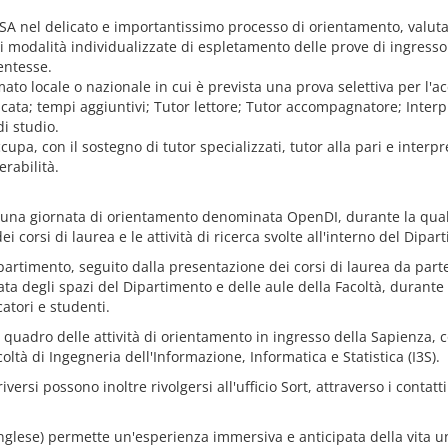
 DSA nel delicato e importantissimo processo di orientamento, valuta
ali modalità individualizzate di espletamento delle prove di ingres
entesse.
ato locale o nazionale in cui è prevista una prova selettiva per l'a
ata; tempi aggiuntivi; Tutor lettore; Tutor accompagnatore; Interpr
di studio.
ccupa, con il sostegno di tutor specializzati, tutor alla pari e interpr
rabilità.
 una giornata di orientamento denominata OpenDI, durante la quale
i corsi di laurea e le attività di ricerca svolte all'interno del Dipar
ipartimento, seguito dalla presentazione dei corsi di laurea da part
data degli spazi del Dipartimento e delle aule della Facoltà, durant
atori e studenti.
quadro delle attività di orientamento in ingresso della Sapienza, co
ltà di Ingegneria dell'Informazione, Informatica e Statistica (I3S).
iversi possono inoltre rivolgersi all'ufficio Sort, attraverso i contatt
glese) permette un'esperienza immersiva e anticipata della vita uni