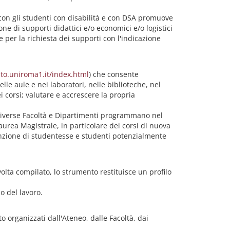
ni con gli studenti con disabilità e con DSA promuove
one di supporti didattici e/o economici e/o logistici
e per la richiesta dei supporti con l'indicazione
to.uniroma1.it/index.html
) che consente
le aule e nei laboratori, nelle biblioteche, nel
ei corsi; valutare e accrescere la propria
e diverse Facoltà e Dipartimenti programmano nel
Laurea Magistrale, in particolare dei corsi di nuova
tenzione di studentesse e studenti potenzialmente
volta compilato, lo strumento restituisce un profilo
do del lavoro.
o organizzati dall'Ateneo, dalle Facoltà, dai