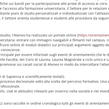
ifiche sui bandi per la partecipazione alle prove di accesso ai corsi.
i e l'accesso alla formazione universitaria, il Settore per le relazio
iante piani di studio personalizzati e individualizzati con l'attivazi
e, il Settore orienta studentesse e studenti alle procedure da seguir
studio, l'Ateneo ha realizzato un portale online (
https://orientamen
ersitaria: entrare con immagini navigabili e filmanti nel campus, nel
 fruire online di moduli didattici sui principali argomenti oggetto d
le conoscenze.
 principale per essere informati sugli eventi di orientamento che l
elle Facoltà, dei Corsi di Laurea, Laurea Magistrale a ciclo unico e 
no promosse sui canali social di Ateneo in modo da intercettare l'at
 di Sapienza e scientificamente testati).
 processo decisionale volto alla scelta del percorso formativo. Una 
rofessionale.
ills, cioè le attitudini rilevanti per inserirsi nella società e nel mon
62
sono raccolte in ordine cronologico tutti gli eventi di orientament